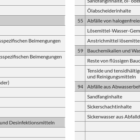
Sandfanginhalte, öl- oder
Ölabscheiderinhalte
55
Abfälle von halogenfrei
Lösemittel-Wasser-Gem
sspezifischen Beimengungen
Anstrichmittel lösemitte
59
Bauchemikalien und Was
sspezifischen Beimengungen
Reste von flüssigen Bau
Tenside und tensidhälti
und Reinigungsmitteln
äder)
94
Abfälle aus Abwasserb
Sandfanginhalte
Sickerschachtinhalte
Sickerwasser aus Abfalld
 und Desinfektionsmitteln