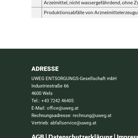
Arzeimittel, nicht wassergefährdend, ohne Z
Produktionsabfälle von Arzneimittelerzeug
ADRESSE
UWEG ENTSORGUNGS-Gesellschaft mbH
Industriestraße 66
4600 Wels
Tel.:
+43 7242 46405
E-Mail:
office@uweg.at
Rechnungsadresse:
rechnung@uweg.at
Vertrieb:
abfallservice@uweg.at
AGB
|
Datenschutzerklärung
|
Impres