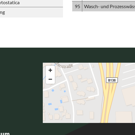
ytostatica
95
Wasch- und Prozesswäs
ung
sum