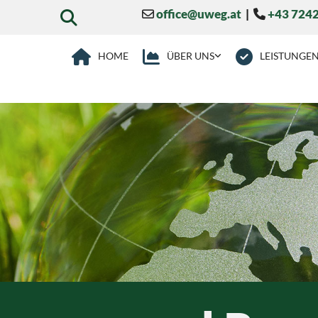
office@uweg.at
|
+43 724


HOME
ÜBER UNS
LEISTUNGE