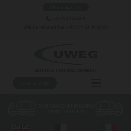
Öffnungszeiten
+43 7242 46405

24h-Servicehotline:
+43 699 11 98 08 08
UWEG-Folder