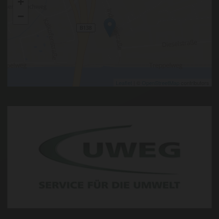
+
−
Leaflet
| ©
OpenStreetMap
contributors