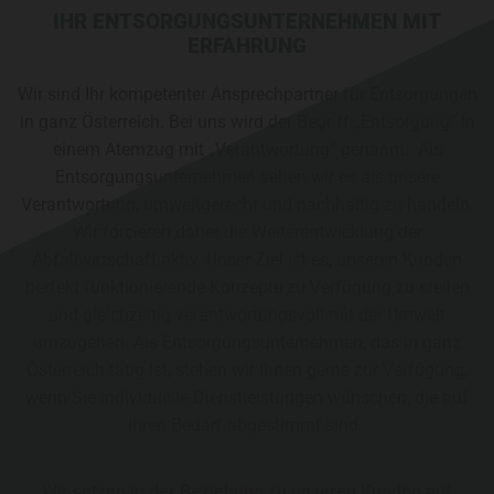
IHR ENTSORGUNGSUNTERNEHMEN MIT
ERFAHRUNG
Wir sind Ihr kompetenter Ansprechpartner für Entsorgungen
in ganz Österreich. Bei uns wird der Begriff „Entsorgung“ in
einem Atemzug mit „Verantwortung“ genannt. Als
Entsorgungsunternehmen sehen wir es als unsere
Verantwortung, umweltgerecht und nachhaltig zu handeln.
Wir forcieren daher die Weiterentwicklung der
Abfallwirtschaft aktiv. Unser Ziel ist es, unseren Kunden
perfekt funktionierende Konzepte zu Verfügung zu stellen
und gleichzeitig verantwortungsvoll mit der Umwelt
umzugehen. Als Entsorgungsunternehmen, das in ganz
Österreich tätig ist, stehen wir Ihnen gerne zur Verfügung,
wenn Sie individuelle Dienstleistungen wünschen, die auf
Ihren Bedarf abgestimmt sind.
Wir setzen in der Beziehung zu unseren Kunden auf