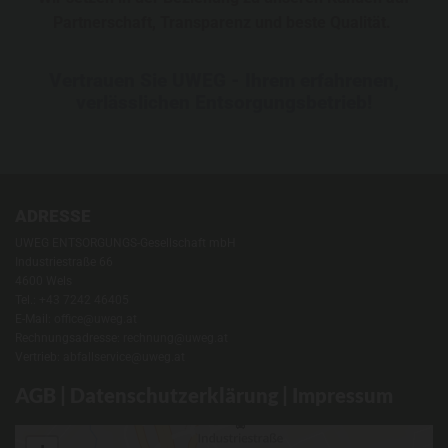
Partnerschaft, Transparenz und beste Qualität.
Vertrauen Sie UWEG - Ihrem erfahrenen,
verlässlichen Entsorgungsbetrieb!
ADRESSE
UWEG ENTSORGUNGS-Gesellschaft mbH
Industriestraße 66
4600 Wels
Tel.:
+43 7242 46405
E-Mail:
office@uweg.at
Rechnungsadresse:
rechnung@uweg.at
Vertrieb:
abfallservice@uweg.at
AGB
|
Datenschutzerklärung
|
Impressum