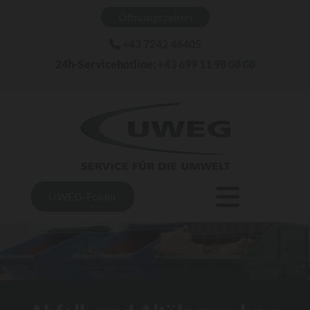
Öffnungszeiten
+43 7242 46405

24h-Servicehotline:
+43 699 11 98 08 08
UWEG-Folder